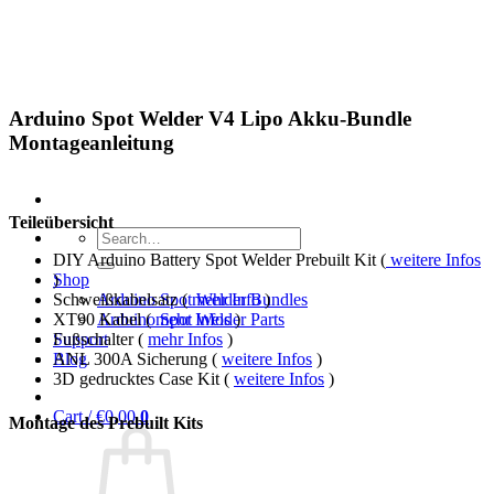
Skip
to
content
Arduino Spot Welder V4 Lipo Akku-Bundle
Montageanleitung
Teileübersicht
Search
for:
DIY Arduino Battery Spot Welder Prebuilt Kit (
weitere Infos
Shop
)
Arduino Spot Welder Bundles
Schweißkabelsatz (
mehr Info
)
Arduino Spot Welder Parts
XT90 Kabel (
mehr Infos
)
Support
Fußschalter (
mehr Infos
)
Blog
ANL 300A Sicherung (
weitere Infos
)
3D gedrucktes Case Kit (
weitere Infos
)
Cart /
€
0,00
0
Montage des Prebuilt Kits